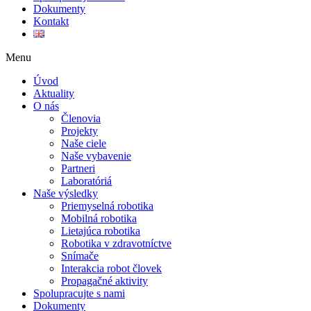
Dokumenty
Kontakt
Menu
Úvod
Aktuality
O nás
Členovia
Projekty
Naše ciele
Naše vybavenie
Partneri
Laboratóriá
Naše výsledky
Priemyselná robotika
Mobilná robotika
Lietajúca robotika
Robotika v zdravotníctve
Snímače
Interakcia robot človek
Propagačné aktivity
Spolupracujte s nami
Dokumenty