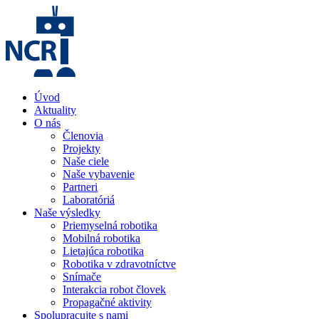
Úvod
Aktuality
O nás
Členovia
Projekty
Naše ciele
Naše vybavenie
Partneri
Laboratóriá
Naše výsledky
Priemyselná robotika
Mobilná robotika
Lietajúca robotika
Robotika v zdravotníctve
Snímače
Interakcia robot človek
Propagačné aktivity
Spolupracujte s nami