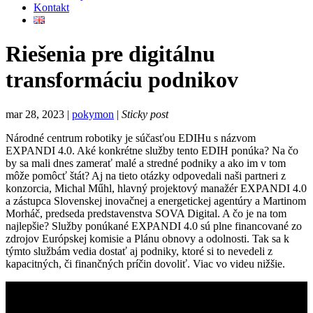
Kontakt
Riešenia pre digitálnu
transformáciu podnikov
mar 28, 2023 |
pokymon
|
Sticky post
Národné centrum robotiky je súčasťou EDIHu s názvom
EXPANDI 4.0. Aké konkrétne služby tento EDIH ponúka? Na čo
by sa mali dnes zamerať malé a stredné podniky a ako im v tom
môže pomôcť štát? Aj na tieto otázky odpovedali naši partneri z
konzorcia, Michal Műhl, hlavný projektový manažér EXPANDI 4.0
a zástupca Slovenskej inovačnej a energetickej agentúry a Martinom
Morháč, predseda predstavenstva SOVA Digital. A čo je na tom
najlepšie? Služby ponúkané EXPANDI 4.0 sú plne financované zo
zdrojov Európskej komisie a Plánu obnovy a odolnosti. Tak sa k
týmto službám vedia dostať aj podniky, ktoré si to nevedeli z
kapacitných, či finančných príčin dovoliť. Viac vo videu nižšie.