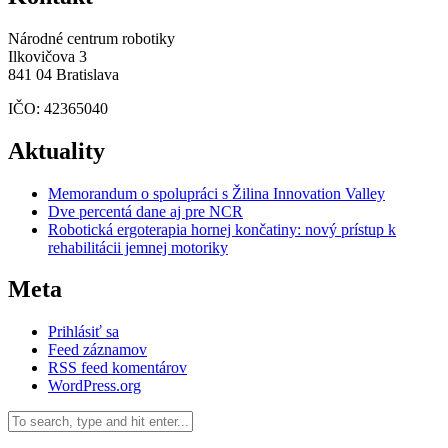
Národné centrum robotiky
Ilkovičova 3
841 04 Bratislava
IČO: 42365040
Aktuality
Memorandum o spolupráci s Žilina Innovation Valley
Dve percentá dane aj pre NCR
Robotická ergoterapia hornej končatiny: nový prístup k
rehabilitácii jemnej motoriky
Meta
Prihlásiť sa
Feed záznamov
RSS feed komentárov
WordPress.org