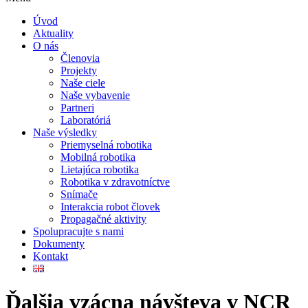
Úvod
Aktuality
O nás
Členovia
Projekty
Naše ciele
Naše vybavenie
Partneri
Laboratóriá
Naše výsledky
Priemyselná robotika
Mobilná robotika
Lietajúca robotika
Robotika v zdravotníctve
Snímače
Interakcia robot človek
Propagačné aktivity
Spolupracujte s nami
Dokumenty
Kontakt
Ďalšia vzácna návšteva v NCR