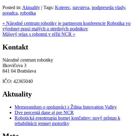
Posted in:
Aktuality
|
Tags:
Koterec
,
navsteva
,
podpreseda vlady
,
poradca
,
robotika
« Národné centrum robotiky je partnerom konferencie Robotika vo
výrobnej praxi malých a stredných podnikov
Májový relax s robotmi v réžii NCR »
Kontakt
Národné centrum robotiky
Ilkovičova 3
841 04 Bratislava
IČO: 42365040
Aktuality
Memorandum o spolupráci s Žilina Innovation Valley
Dve percentá dane aj pre NCR
Robotická ergoterapia hornej končatiny: nový prístup k
rehabilitácii jemnej motoriky