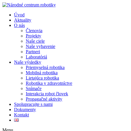
Úvod
Aktuality
O nás
Členovia
Projekty
Naše ciele
Naše vybavenie
Partneri
Laboratóriá
Naše výsledky
Priemyselná robotika
Mobilná robotika
Lietajúca robotika
Robotika v zdravotníctve
Snímače
Interakcia robot človek
Propagačné aktivity
Spolupracujte s nami
Dokumenty
Kontakt
Menu