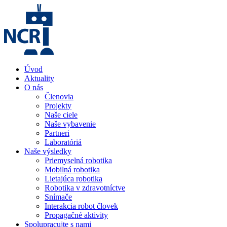
Úvod
Aktuality
O nás
Členovia
Projekty
Naše ciele
Naše vybavenie
Partneri
Laboratóriá
Naše výsledky
Priemyselná robotika
Mobilná robotika
Lietajúca robotika
Robotika v zdravotníctve
Snímače
Interakcia robot človek
Propagačné aktivity
Spolupracujte s nami