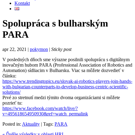
Kontakt
Spolupráca s bulharským
PARA
apr 22, 2021 |
pokymon
|
Sticky post
V posledných dňoch sme výrazne posilnili spoluprácu s digitálnym
inovačným hubom PARA (Professional Association of Robotics and
Automation) sídliacim v Bulharsku. Viac sa môžete dozvedieť v
článku:
https://www.trendingtopics.eu/slovak-ai-robotics-players-join-hands-
with-bulgarian-counterparts-to-develop-business-centric-scientific-
solutions/
Prvé zo stretnutí medzi týmito dvoma organizáciami si môžete
pozrieť tu:
https://www.facebook.com/watch/live/?
v=495618654950930&ref=watch_permalink
Posted in:
Aktuality
|
Tags:
PARA
« Ďalšie výsledky v oblasti HRI