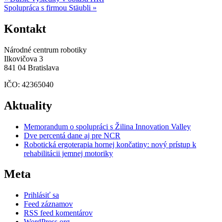
Spolupráca s firmou Stäubli »
Kontakt
Národné centrum robotiky
Ilkovičova 3
841 04 Bratislava
IČO: 42365040
Aktuality
Memorandum o spolupráci s Žilina Innovation Valley
Dve percentá dane aj pre NCR
Robotická ergoterapia hornej končatiny: nový prístup k
rehabilitácii jemnej motoriky
Meta
Prihlásiť sa
Feed záznamov
RSS feed komentárov
WordPress.org