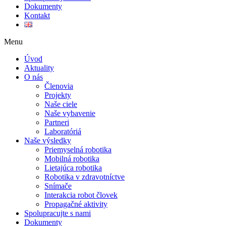
Dokumenty
Kontakt
Menu
Úvod
Aktuality
O nás
Členovia
Projekty
Naše ciele
Naše vybavenie
Partneri
Laboratóriá
Naše výsledky
Priemyselná robotika
Mobilná robotika
Lietajúca robotika
Robotika v zdravotníctve
Snímače
Interakcia robot človek
Propagačné aktivity
Spolupracujte s nami
Dokumenty