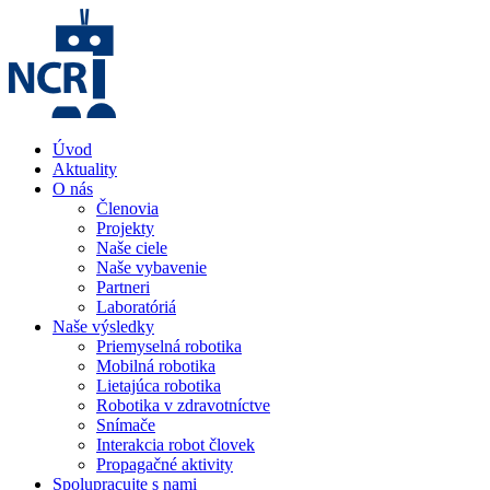
Úvod
Aktuality
O nás
Členovia
Projekty
Naše ciele
Naše vybavenie
Partneri
Laboratóriá
Naše výsledky
Priemyselná robotika
Mobilná robotika
Lietajúca robotika
Robotika v zdravotníctve
Snímače
Interakcia robot človek
Propagačné aktivity
Spolupracujte s nami