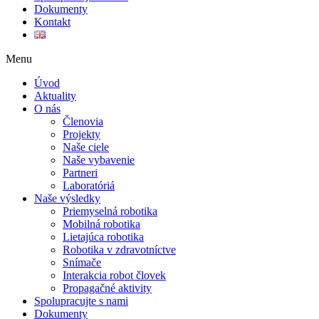
Dokumenty
Kontakt
Menu
Úvod
Aktuality
O nás
Členovia
Projekty
Naše ciele
Naše vybavenie
Partneri
Laboratóriá
Naše výsledky
Priemyselná robotika
Mobilná robotika
Lietajúca robotika
Robotika v zdravotníctve
Snímače
Interakcia robot človek
Propagačné aktivity
Spolupracujte s nami
Dokumenty