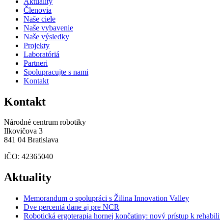
Aktuality
Členovia
Naše ciele
Naše vybavenie
Naše výsledky
Projekty
Laboratóriá
Partneri
Spolupracujte s nami
Kontakt
Kontakt
Národné centrum robotiky
Ilkovičova 3
841 04 Bratislava
IČO: 42365040
Aktuality
Memorandum o spolupráci s Žilina Innovation Valley
Dve percentá dane aj pre NCR
Robotická ergoterapia hornej končatiny: nový prístup k rehabili