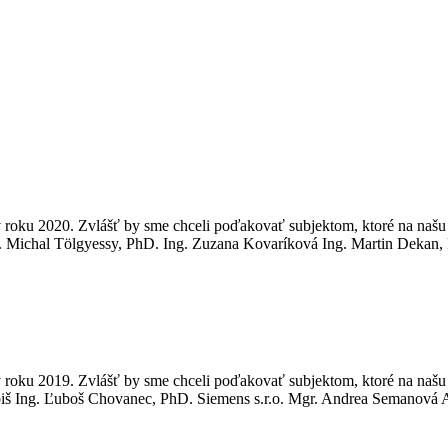
oku 2020. Zvlášť by sme chceli poďakovať subjektom, ktoré na našu č
g. Michal Tölgyessy, PhD. Ing. Zuzana Kovaríková Ing. Martin Dekan
oku 2019. Zvlášť by sme chceli poďakovať subjektom, ktoré na našu č
iš Ing. Ľuboš Chovanec, PhD. Siemens s.r.o. Mgr. Andrea Semanová A