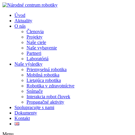
Úvod
Aktuality
O nás
Členovia
Projekty
Naše ciele
Naše vybavenie
Partneri
Laboratóriá
Naše výsledky
Priemyselná robotika
Mobilná robotika
Lietajúca robotika
Robotika v zdravotníctve
Snímače
Interakcia robot človek
Propagačné aktivity
Spolupracujte s nami
Dokumenty
Kontakt
Menu