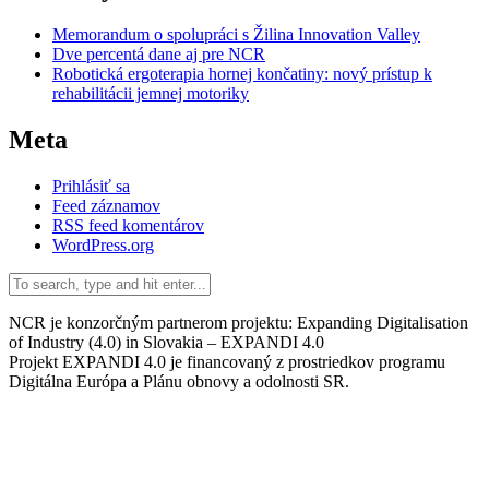
Memorandum o spolupráci s Žilina Innovation Valley
Dve percentá dane aj pre NCR
Robotická ergoterapia hornej končatiny: nový prístup k
rehabilitácii jemnej motoriky
Meta
Prihlásiť sa
Feed záznamov
RSS feed komentárov
WordPress.org
NCR je konzorčným partnerom projektu: Expanding Digitalisation
of Industry (4.0) in Slovakia – EXPANDI 4.0
Projekt EXPANDI 4.0 je financovaný z prostriedkov programu
Digitálna Európa a Plánu obnovy a odolnosti SR.