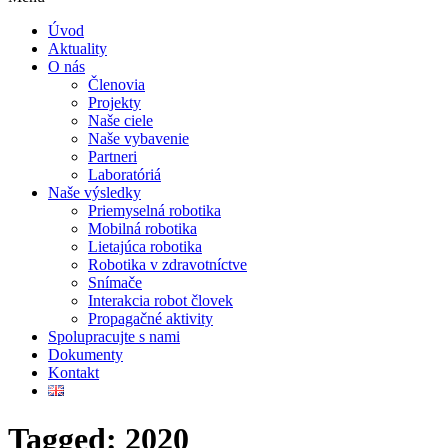
Úvod
Aktuality
O nás
Členovia
Projekty
Naše ciele
Naše vybavenie
Partneri
Laboratóriá
Naše výsledky
Priemyselná robotika
Mobilná robotika
Lietajúca robotika
Robotika v zdravotníctve
Snímače
Interakcia robot človek
Propagačné aktivity
Spolupracujte s nami
Dokumenty
Kontakt
Tagged: 2020