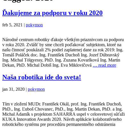
Ďakujeme za podporu v roku 2020
feb 5, 2021 |
pokymon
Národné centrum robotiky ďakuje všetkým priaznivcom za podporu
v roku 2020. Zvlášť by sme chceli poďakovať subjektom, ktoré na
našu činnosť poukázali 2% podiel zaplatenej dane za rok 2019: Ing.
Tomáš Poláček doc. Ing. František Duchoň Ing. Jozef Dúbravský
Ing. Michal Tölgyessy, PhD. Ing. Zuzana Kovaríková Ing. Martin
Dekan, PhD. Michal Dobiš Ing. Eva Miklovičová
… read more
Naša robotika ide do sveta!
jan 31, 2020 |
pokymon
Tím v zložení MUDr. František Okál, prof. Ing. František Duchoň,
PhD., Ing. Ľuboš Chovanec, PhD., Ing. Martin Dekan, PhD. a Ing.
Michal Adamík s projektom SAHARRA uspel v celosvetovej súťaži
KUKA Innovation Awards 2020. Návrh aplikácie kolaboratívneho
robotického systému pre procedúru permanentného odstránenia