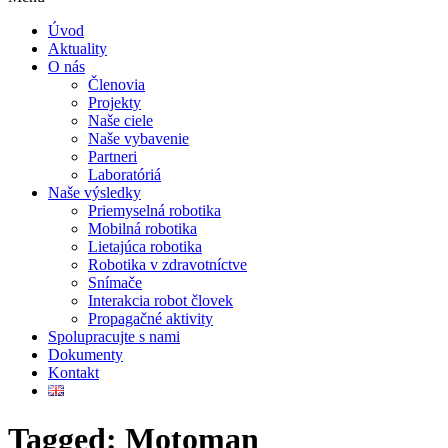
Úvod
Aktuality
O nás
Členovia
Projekty
Naše ciele
Naše vybavenie
Partneri
Laboratóriá
Naše výsledky
Priemyselná robotika
Mobilná robotika
Lietajúca robotika
Robotika v zdravotníctve
Snímače
Interakcia robot človek
Propagačné aktivity
Spolupracujte s nami
Dokumenty
Kontakt
Tagged: Motoman