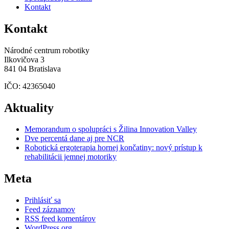
Kontakt
Kontakt
Národné centrum robotiky
Ilkovičova 3
841 04 Bratislava
IČO: 42365040
Aktuality
Memorandum o spolupráci s Žilina Innovation Valley
Dve percentá dane aj pre NCR
Robotická ergoterapia hornej končatiny: nový prístup k
rehabilitácii jemnej motoriky
Meta
Prihlásiť sa
Feed záznamov
RSS feed komentárov
WordPress.org