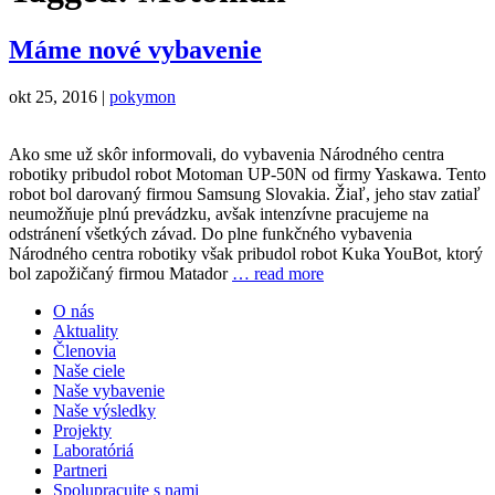
Máme nové vybavenie
okt 25, 2016 |
pokymon
Ako sme už skôr informovali, do vybavenia Národného centra
robotiky pribudol robot Motoman UP-50N od firmy Yaskawa. Tento
robot bol darovaný firmou Samsung Slovakia. Žiaľ, jeho stav zatiaľ
neumožňuje plnú prevádzku, avšak intenzívne pracujeme na
odstránení všetkých závad. Do plne funkčného vybavenia
Národného centra robotiky však pribudol robot Kuka YouBot, ktorý
bol zapožičaný firmou Matador
… read more
O nás
Aktuality
Členovia
Naše ciele
Naše vybavenie
Naše výsledky
Projekty
Laboratóriá
Partneri
Spolupracujte s nami