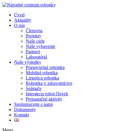
Úvod
Aktuality
O nás
Členovia
Projekty
Naše ciele
Naše vybavenie
Partneri
Laboratóriá
Naše výsledky
Priemyselná robotika
Mobilná robotika
Lietajúca robotika
Robotika v zdravotníctve
Snímače
Interakcia robot človek
Propagačné aktivity
Spolupracujte s nami
Dokumenty
Kontakt
Menu