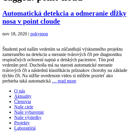
Automatická detekcia a odmeranie dĺžky
nosa v point cloude
nov 18, 2020 |
pokymon
Študenti pod naším vedením sa zúčastňujú výskumného projektu
zameraného na detekciu a meranie tvárových čŕt pre diagnostiku
respiračných ochorení najmä u detských pacientov. Tím pod
vedením prof. Duchoňa má na starosti automatické meranie
tvárových čŕt a následnú klasifikáciu príznakov choroby na základe
týchto čŕt. Na nižšie uvedenom videu si môžete pozrieť ako
prebieha taká automatická
… read more
O nás
Aktuality
Členovia
Naše ciele
Naše vybavenie
Naše výsledky
Projekty
Laboratóriá