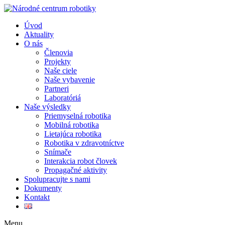
Úvod
Aktuality
O nás
Členovia
Projekty
Naše ciele
Naše vybavenie
Partneri
Laboratóriá
Naše výsledky
Priemyselná robotika
Mobilná robotika
Lietajúca robotika
Robotika v zdravotníctve
Snímače
Interakcia robot človek
Propagačné aktivity
Spolupracujte s nami
Dokumenty
Kontakt
Menu