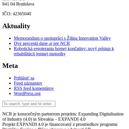
841 04 Bratislava
IČO: 42365040
Aktuality
Memorandum o spolupráci s Žilina Innovation Valley
Dve percentá dane aj pre NCR
Robotická ergoterapia hornej končatiny: nový prístup k
rehabilitácii jemnej motoriky
Meta
Prihlásiť sa
Feed záznamov
RSS feed komentárov
WordPress.org
NCR je konzorčným partnerom projektu: Expanding Digitalisation
of Industry (4.0) in Slovakia – EXPANDI 4.0
Projekt EXPANDI 4.0 je financovaný z prostriedkov programu