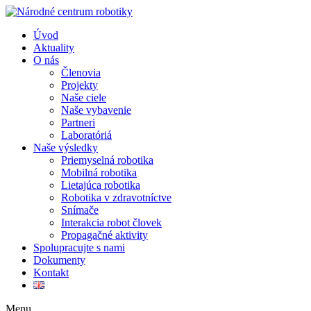
Úvod
Aktuality
O nás
Členovia
Projekty
Naše ciele
Naše vybavenie
Partneri
Laboratóriá
Naše výsledky
Priemyselná robotika
Mobilná robotika
Lietajúca robotika
Robotika v zdravotníctve
Snímače
Interakcia robot človek
Propagačné aktivity
Spolupracujte s nami
Dokumenty
Kontakt
Menu