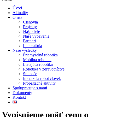
Úvod
Aktuality
O nás
Členovia
Projekty
Naše ciele
Naše vybavenie
Partneri
Laboratóriá
Naše výsledky
Priemyselná robotika
Mobilná robotika
Lietajúca robotika
Robotika v zdravotníctve
Snímače
Interakcia robot človek
Propagačné aktivity
Spolupracujte s nami
Dokumenty
Kontakt
Vypisujeme opäť cenu o