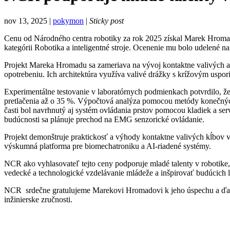
nov 13, 2025 |
pokymon
|
Sticky post
Cenu od Národného centra robotiky za rok 2025 získal Marek Hromada
kategórii Robotika a inteligentné stroje. Ocenenie mu bolo udelené 
Projekt Mareka Hromadu sa zameriava na vývoj kontaktne valivých 
opotrebeniu. Ich architektúra využíva valivé drážky s krížovým uspo
Experimentálne testovanie v laboratórnych podmienkach potvrdilo, že 
pretlačenia až o 35 %. Výpočtová analýza pomocou metódy konečných
časti bol navrhnutý aj systém ovládania prstov pomocou kladiek a s
budúcnosti sa plánuje prechod na EMG senzorické ovládanie.
Projekt demonštruje praktickosť a výhody kontaktne valivých kĺbov v 
výskumná platforma pre biomechatroniku a AI-riadené systémy.
NCR ako vyhlasovateľ tejto ceny podporuje mladé talenty v robotike
vedecké a technologické vzdelávanie mládeže a inšpirovať budúcich lí
NCR srdečne gratulujeme Marekovi Hromadovi k jeho úspechu a ďaku
inžinierske zručnosti.