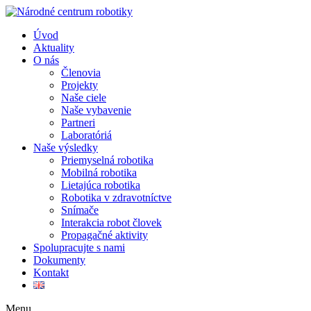
Úvod
Aktuality
O nás
Členovia
Projekty
Naše ciele
Naše vybavenie
Partneri
Laboratóriá
Naše výsledky
Priemyselná robotika
Mobilná robotika
Lietajúca robotika
Robotika v zdravotníctve
Snímače
Interakcia robot človek
Propagačné aktivity
Spolupracujte s nami
Dokumenty
Kontakt
Menu