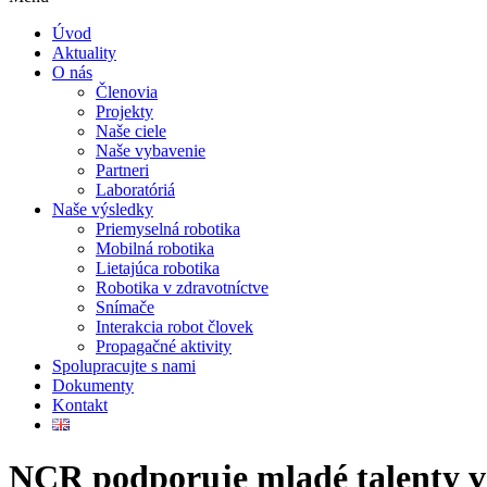
Úvod
Aktuality
O nás
Členovia
Projekty
Naše ciele
Naše vybavenie
Partneri
Laboratóriá
Naše výsledky
Priemyselná robotika
Mobilná robotika
Lietajúca robotika
Robotika v zdravotníctve
Snímače
Interakcia robot človek
Propagačné aktivity
Spolupracujte s nami
Dokumenty
Kontakt
NCR podporuje mladé talenty v 