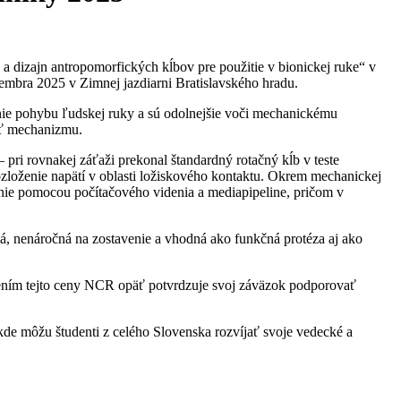
 dizajn antropomorfických kĺbov pre použitie v bionickej ruke“ v
embra 2025 v Zimnej jazdiarni Bratislavského hradu.
ie pohybu ľudskej ruky a sú odolnejšie voči mechanickému
osť mechanizmu.
 pri rovnakej záťaži prekonal štandardný rotačný kĺb v teste
loženie napätí v oblasti ložiskového kontaktu. Okrem mechanickej
nie pomocou počítačového videnia a mediapipeline, pričom v
ná, nenáročná na zostavenie a vhodná ako funkčná protéza aj ako
lením tejto ceny NCR opäť potvrdzuje svoj záväzok podporovať
e môžu študenti z celého Slovenska rozvíjať svoje vedecké a