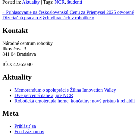
Posted in:
Aktuality
|
Tags:
NCR
,
študenti
« Prihlasovanie na československú Cenu za Priemysel 2025 otvorené
Dizertačná práca o zlých vibráciách v robotike »
Kontakt
Národné centrum robotiky
Ilkovičova 3
841 04 Bratislava
IČO: 42365040
Aktuality
Memorandum o spolupráci s Žilina Innovation Valley
Dve percentá dane aj pre NCR
Robotická ergoterapia hornej končatiny: nový prístup k rehabili
Meta
Prihlásiť sa
Feed záznamov