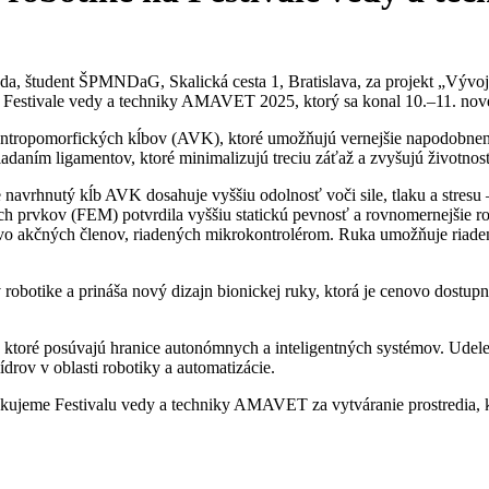
, študent ŠPMNDaG, Skalická cesta 1, Bratislava, za projekt „Vývoj a
na Festivale vedy a techniky AMAVET 2025, ktorý sa konal 10.–11. nov
antropomorfických kĺbov (AVK), ktoré umožňujú vernejšie napodobnen
riadaním ligamentov, ktoré minimalizujú treciu záťaž a zvyšujú životn
navrhnutý kĺb AVK dosahuje vyššiu odolnosť voči sile, tlaku a stresu –
 prvkov (FEM) potvrdila vyššiu statickú pevnosť a rovnomernejšie roz
ervo akčných členov, riadených mikrokontrolérom. Ruka umožňuje riade
robotike a prináša nový dizajn bionickej ruky, ktorá je cenovo dostup
, ktoré posúvajú hranice autonómnych a inteligentných systémov. Ude
drov v oblasti robotiky a automatizácie.
jeme Festivalu vedy a techniky AMAVET za vytváranie prostredia, kd