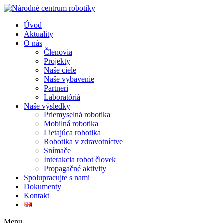
Úvod
Aktuality
O nás
Členovia
Projekty
Naše ciele
Naše vybavenie
Partneri
Laboratóriá
Naše výsledky
Priemyselná robotika
Mobilná robotika
Lietajúca robotika
Robotika v zdravotníctve
Snímače
Interakcia robot človek
Propagačné aktivity
Spolupracujte s nami
Dokumenty
Kontakt
Menu