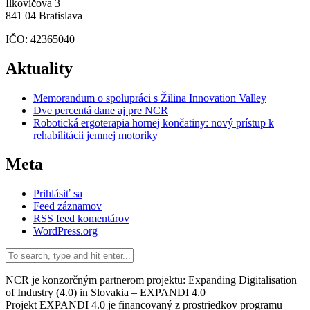
Ilkovičova 3
841 04 Bratislava
IČO: 42365040
Aktuality
Memorandum o spolupráci s Žilina Innovation Valley
Dve percentá dane aj pre NCR
Robotická ergoterapia hornej končatiny: nový prístup k
rehabilitácii jemnej motoriky
Meta
Prihlásiť sa
Feed záznamov
RSS feed komentárov
WordPress.org
NCR je konzorčným partnerom projektu: Expanding Digitalisation
of Industry (4.0) in Slovakia – EXPANDI 4.0
Projekt EXPANDI 4.0 je financovaný z prostriedkov programu