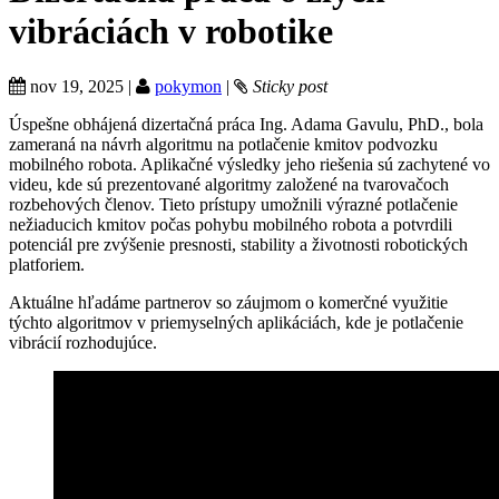
vibráciách v robotike
nov 19, 2025 |
pokymon
|
Sticky post
Úspešne obhájená dizertačná práca Ing. Adama Gavulu, PhD., bola
zameraná na návrh algoritmu na potlačenie kmitov podvozku
mobilného robota. Aplikačné výsledky jeho riešenia sú zachytené vo
videu, kde sú prezentované algoritmy založené na tvarovačoch
rozbehových členov. Tieto prístupy umožnili výrazné potlačenie
nežiaducich kmitov počas pohybu mobilného robota a potvrdili
potenciál pre zvýšenie presnosti, stability a životnosti robotických
platforiem.
Aktuálne hľadáme partnerov so záujmom o komerčné využitie
týchto algoritmov v priemyselných aplikáciách, kde je potlačenie
vibrácií rozhodujúce.