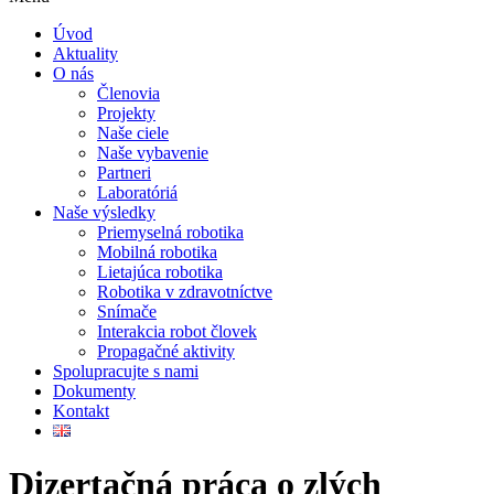
Úvod
Aktuality
O nás
Členovia
Projekty
Naše ciele
Naše vybavenie
Partneri
Laboratóriá
Naše výsledky
Priemyselná robotika
Mobilná robotika
Lietajúca robotika
Robotika v zdravotníctve
Snímače
Interakcia robot človek
Propagačné aktivity
Spolupracujte s nami
Dokumenty
Kontakt
Dizertačná práca o zlých