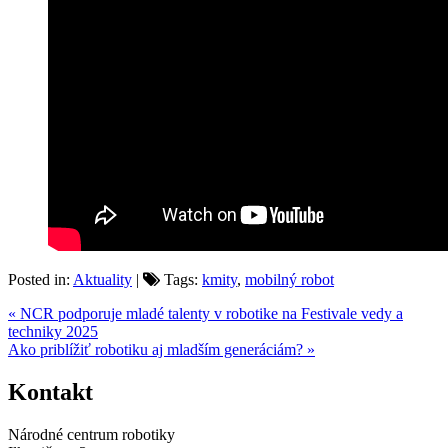
Posted in:
Aktuality
|
Tags:
kmity
,
mobilný robot
« NCR podporuje mladé talenty v robotike na Festivale vedy a
techniky 2025
Ako priblížiť robotiku aj mladším generáciám? »
Kontakt
Národné centrum robotiky