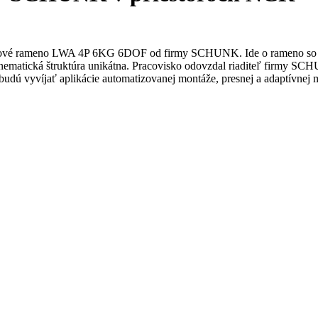
kové rameno LWA 4P 6KG 6DOF od firmy SCHUNK. Ide o rameno so šies
inematická štruktúra unikátna. Pracovisko odovzdal riaditeľ firmy SCH
budú vyvíjať aplikácie automatizovanej montáže, presnej a adaptívnej