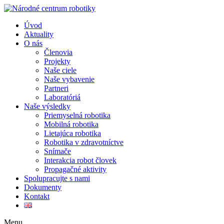
Úvod
Aktuality
O nás
Členovia
Projekty
Naše ciele
Naše vybavenie
Partneri
Laboratóriá
Naše výsledky
Priemyselná robotika
Mobilná robotika
Lietajúca robotika
Robotika v zdravotníctve
Snímače
Interakcia robot človek
Propagačné aktivity
Spolupracujte s nami
Dokumenty
Kontakt
Menu