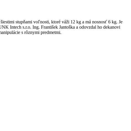
timi stupňami voľnosti, ktoré váži 12 kg a má nosnosť 6 kg. Je
UNK Intech s.r.o. Ing. František Jantoška a odovzdal ho dekanovi
 manipulácie s rôznymi predmetmi.