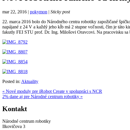
mar 22, 2016 |
pokymon
|
Sticky post
22. marca 2016 bolo do Národného centra robotiky zapožičané špič
napájané z 24 V a každý jeho kĺb má 2 stupne voľnosti, čím je táto k
fakutly FEI STU prof. Dr. Ing. Milošovi Oravcovi. Na pracovisku sa 
Posted in:
Aktuality
« Nové moduly pre iRobot Create v spolupráci s NCR
2% dane aj pre Národné centrum robotiky »
Kontakt
Národné centrum robotiky
Ilkovičova 3