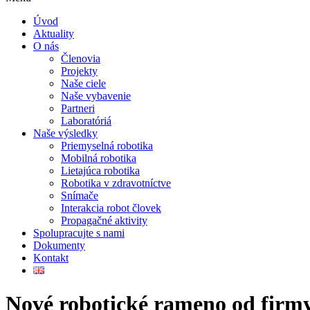
Úvod
Aktuality
O nás
Členovia
Projekty
Naše ciele
Naše vybavenie
Partneri
Laboratóriá
Naše výsledky
Priemyselná robotika
Mobilná robotika
Lietajúca robotika
Robotika v zdravotníctve
Snímače
Interakcia robot človek
Propagačné aktivity
Spolupracujte s nami
Dokumenty
Kontakt
Nové robotické rameno od fir