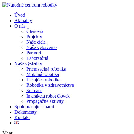
Úvod
Aktuality
O nás
Členovia
Projekty
Naše ciele
Naše vybavenie
Partneri
Laboratóriá
Naše výsledky
Priemyselná robotika
Mobilná robotika
Lietajúca robotika
Robotika v zdravotníctve
Snímače
Interakcia robot človek
Propagačné aktivity
Spolupracujte s nami
Dokumenty
Kontakt
Menu