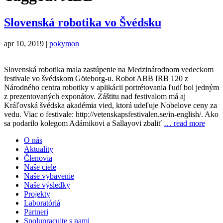
Slovenská robotika vo Švédsku
apr 10, 2019 |
pokymon
Slovenská robotika mala zastúpenie na Medzinárodnom vedeckom
festivale vo švédskom Göteborg-u. Robot ABB IRB 120 z
Národného centra robotiky v aplikácii portrétovania ľudí bol jedným
z prezentovaných exponátov. Záštitu nad festivalom má aj
Kráľovská švédska akadémia vied, ktorá udeľuje Nobelove ceny za
vedu. Viac o festivale: http://vetenskapsfestivalen.se/in-english/. Ako
sa podarilo kolegom Adámikovi a Sallayovi zbaliť
… read more
O nás
Aktuality
Členovia
Naše ciele
Naše vybavenie
Naše výsledky
Projekty
Laboratóriá
Partneri
Spolupracujte s nami