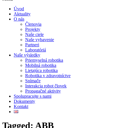
Úvod
Aktuality
O nás
Členovia
Projekty
Naše ciele
Naše vybavenie
Partneri
Laboratóriá
Naše výsledky
Priemyselná robotika
Mobilná robotika
Lietajúca robotika
Robotika v zdravotníctve
Snímače
Interakcia robot človek
Propagačné aktivity
Spolupracujte s nami
Dokumenty
Kontakt
Tagged: ABB