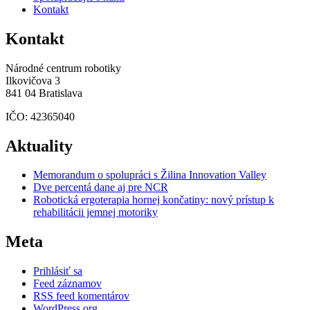
Kontakt
Kontakt
Národné centrum robotiky
Ilkovičova 3
841 04 Bratislava
IČO: 42365040
Aktuality
Memorandum o spolupráci s Žilina Innovation Valley
Dve percentá dane aj pre NCR
Robotická ergoterapia hornej končatiny: nový prístup k
rehabilitácii jemnej motoriky
Meta
Prihlásiť sa
Feed záznamov
RSS feed komentárov
WordPress.org