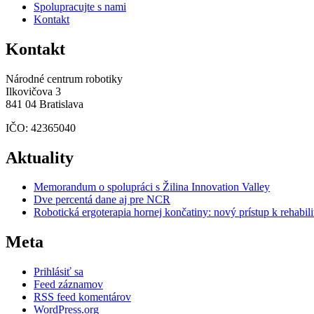
Spolupracujte s nami
Kontakt
Kontakt
Národné centrum robotiky
Ilkovičova 3
841 04 Bratislava
IČO: 42365040
Aktuality
Memorandum o spolupráci s Žilina Innovation Valley
Dve percentá dane aj pre NCR
Robotická ergoterapia hornej končatiny: nový prístup k rehabili
Meta
Prihlásiť sa
Feed záznamov
RSS feed komentárov
WordPress.org