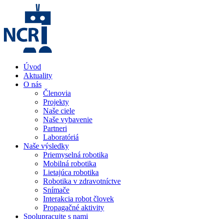
Úvod
Aktuality
O nás
Členovia
Projekty
Naše ciele
Naše vybavenie
Partneri
Laboratóriá
Naše výsledky
Priemyselná robotika
Mobilná robotika
Lietajúca robotika
Robotika v zdravotníctve
Snímače
Interakcia robot človek
Propagačné aktivity
Spolupracujte s nami