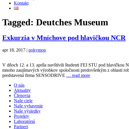
Kontakt
Tagged: Deutches Museum
Exkurzia v Mníchove pod hlavičkou NCR
apr 18, 2017 |
pokymon
V dňoch 12. a 13. apríla navštívili študenti FEI STU pod hla
mnoho zaujímavých výrobkov spoločnosti predovšetkým z oblasti robo
predstavená firma SENSODRIVE
… read more
O nás
Aktuality
Členovia
Naše ciele
Naše vybavenie
Naše výsledky
Projekty
Laboratóriá
Partneri