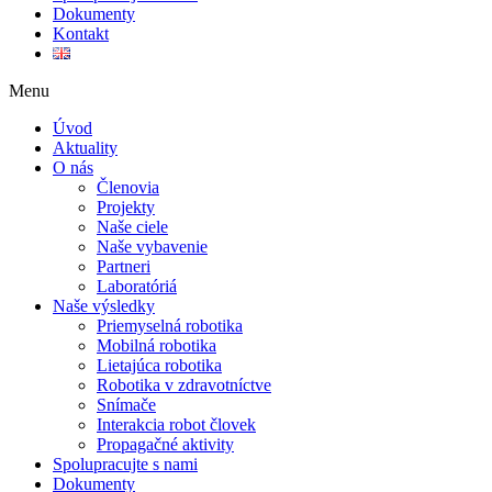
Dokumenty
Kontakt
Menu
Úvod
Aktuality
O nás
Členovia
Projekty
Naše ciele
Naše vybavenie
Partneri
Laboratóriá
Naše výsledky
Priemyselná robotika
Mobilná robotika
Lietajúca robotika
Robotika v zdravotníctve
Snímače
Interakcia robot človek
Propagačné aktivity
Spolupracujte s nami
Dokumenty