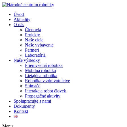
Úvod
Aktuality
O nás
Členovia
Projekty
Naše ciele
Naše vybavenie
Partneri
Laboratóriá
Naše výsledky
Priemyselná robotika
Mobilná robotika
Lietajúca robotika
Robotika v zdravotníctve
Snímače
Interakcia robot človek
Propagačné aktivity
Spolupracujte s nami
Dokumenty
Kontakt
Menu