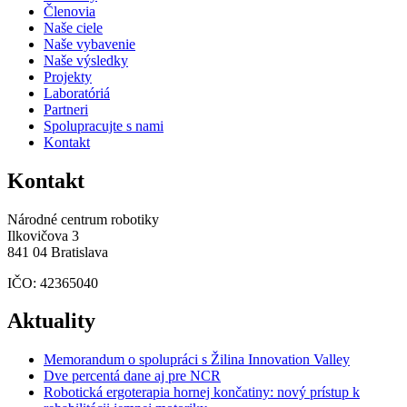
Členovia
Naše ciele
Naše vybavenie
Naše výsledky
Projekty
Laboratóriá
Partneri
Spolupracujte s nami
Kontakt
Kontakt
Národné centrum robotiky
Ilkovičova 3
841 04 Bratislava
IČO: 42365040
Aktuality
Memorandum o spolupráci s Žilina Innovation Valley
Dve percentá dane aj pre NCR
Robotická ergoterapia hornej končatiny: nový prístup k