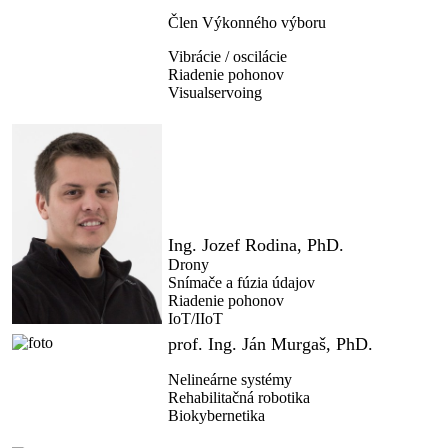
Člen Výkonného výboru
Vibrácie / oscilácie
Riadenie pohonov
Visualservoing
Ing. Jozef Rodina, PhD.
Drony
Snímače a fúzia údajov
Riadenie pohonov
IoT/IIoT
prof. Ing. Ján Murgaš, PhD.
Nelineárne systémy
Rehabilitačná robotika
Biokybernetika