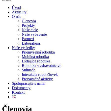
Úvod
Aktuality
O nás
Členovia
Projekty
Naše ciele
Naše vybavenie
Partneri
Laboratóriá
Naše výsledky
Priemyselná robotika
Mobilná robotika
Lietajúca robotika
Robotika v zdravotníctve
Snímače
Interakcia robot človek
Propagačné aktivity
Spolupracujte s nami
Dokumenty
Kontakt
Členovia