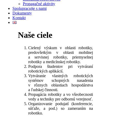
Propagačné aktivity
Spolupracujte s nami
Dokumenty
Kontakt
Naše ciele
Cielený výskum v oblasti robotiky,
predovšetkým v oblasti mobilnej
a servisnej robotiky, priemyselnej
robotiky a medicínskej robotiky.
Podpora študentov pri vytváraní
robotických aplikácií.
Vytváranie vlastných robotických
systémov schopných nasadenia
v rôznych oblastiach hospodárstva
a ľudskej činnosti.
Propagácia robotiky a vo všeobecnosti
vedy a techniky pre odbornú verejnosť.
Organizovanie podujatí (konferencie,
súťaže, a pod.) so zameraním na
robotiku.