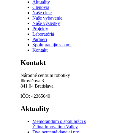
Aktuality
Členovia
Naše ciele
Naše vybavenie
Naše výsledky
Projekty
Laboratóriá
Partneri
Spolupracujte s nami
Kontakt
Kontakt
Národné centrum robotiky
Ilkovičova 3
841 04 Bratislava
IČO: 42365040
Aktuality
Memorandum o spolupráci s
Žilina Innovation Valley
Dve percentá dane aj pre