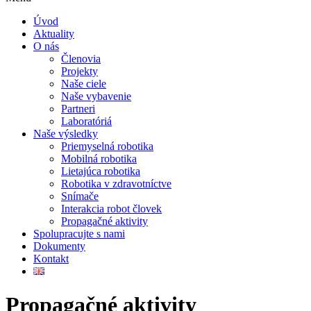
Úvod
Aktuality
O nás
Členovia
Projekty
Naše ciele
Naše vybavenie
Partneri
Laboratóriá
Naše výsledky
Priemyselná robotika
Mobilná robotika
Lietajúca robotika
Robotika v zdravotníctve
Snímače
Interakcia robot človek
Propagačné aktivity
Spolupracujte s nami
Dokumenty
Kontakt
Propagačné aktivity