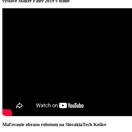
výstave Maker Faire 2019 v Ríme
Maľovanie obrazu robotom na SlovakiaTech Košice