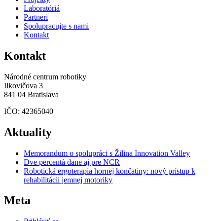
Laboratóriá
Partneri
Spolupracujte s nami
Kontakt
Kontakt
Národné centrum robotiky
Ilkovičova 3
841 04 Bratislava
IČO: 42365040
Aktuality
Memorandum o spolupráci s Žilina Innovation Valley
Dve percentá dane aj pre NCR
Robotická ergoterapia hornej končatiny: nový prístup k
rehabilitácii jemnej motoriky
Meta