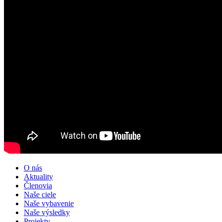
O nás
Aktuality
Členovia
Naše ciele
Naše vybavenie
Naše výsledky
Projekty