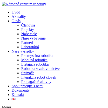
Úvod
Aktuality
O nás
Členovia
Projekty
Naše ciele
Naše vybavenie
Partneri
Laboratóriá
Naše výsledky
Priemyselná robotika
Mobilná robotika
Lietajúca robotika
Robotika v zdravotníctve
Snímače
Interakcia robot človek
Propagačné aktivity
Spolupracujte s nami
Dokumenty
Kontakt
Menu