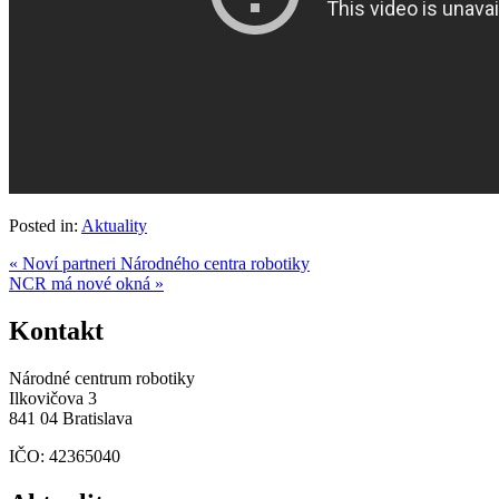
Posted in:
Aktuality
« Noví partneri Národného centra robotiky
NCR má nové okná »
Kontakt
Národné centrum robotiky
Ilkovičova 3
841 04 Bratislava
IČO: 42365040