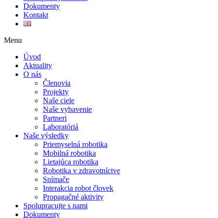
Dokumenty
Kontakt
Menu
Úvod
Aktuality
O nás
Členovia
Projekty
Naše ciele
Naše vybavenie
Partneri
Laboratóriá
Naše výsledky
Priemyselná robotika
Mobilná robotika
Lietajúca robotika
Robotika v zdravotníctve
Snímače
Interakcia robot človek
Propagačné aktivity
Spolupracujte s nami
Dokumenty