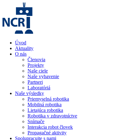
Úvod
Aktuality
O nás
Členovia
Projekty
Naše ciele
Naše vybavenie
Partneri
Laboratóriá
Naše výsledky
Priemyselná robotika
Mobilná robotika
Lietajúca robotika
Robotika v zdravotníctve
Snímače
Interakcia robot človek
Propagačné aktivity
Spolupracujte s nami