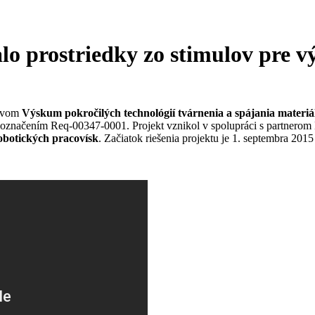
lo prostriedky zo stimulov pre 
ázvom
Výskum pokročilých technológií tvárnenia a spájania materiá
pod označením Req-00347-0001. Projekt vznikol v spolupráci s partn
botických pracovísk
. Začiatok riešenia projektu je 1. septembra 201