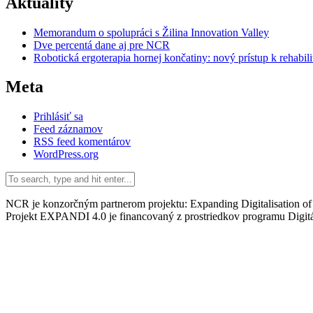
Aktuality
Memorandum o spolupráci s Žilina Innovation Valley
Dve percentá dane aj pre NCR
Robotická ergoterapia hornej končatiny: nový prístup k rehabili
Meta
Prihlásiť sa
Feed záznamov
RSS feed komentárov
WordPress.org
NCR je konzorčným partnerom projektu: Expanding Digitalisation of
Projekt EXPANDI 4.0 je financovaný z prostriedkov programu Digitá