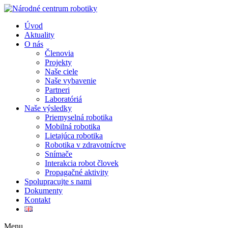
Úvod
Aktuality
O nás
Členovia
Projekty
Naše ciele
Naše vybavenie
Partneri
Laboratóriá
Naše výsledky
Priemyselná robotika
Mobilná robotika
Lietajúca robotika
Robotika v zdravotníctve
Snímače
Interakcia robot človek
Propagačné aktivity
Spolupracujte s nami
Dokumenty
Kontakt
Menu