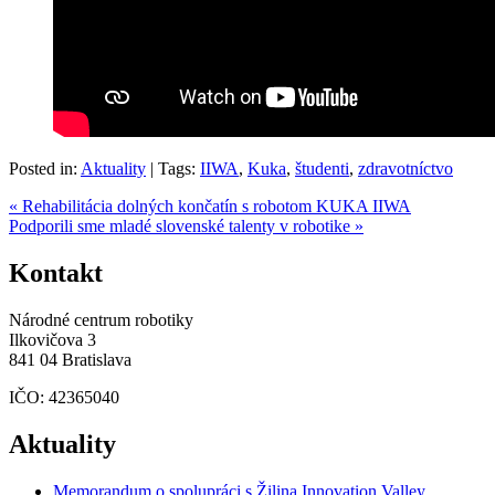
Posted in:
Aktuality
|
Tags:
IIWA
,
Kuka
,
študenti
,
zdravotníctvo
« Rehabilitácia dolných končatín s robotom KUKA IIWA
Podporili sme mladé slovenské talenty v robotike »
Kontakt
Národné centrum robotiky
Ilkovičova 3
841 04 Bratislava
IČO: 42365040
Aktuality
Memorandum o spolupráci s Žilina Innovation Valley