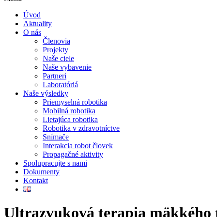
Úvod
Aktuality
O nás
Členovia
Projekty
Naše ciele
Naše vybavenie
Partneri
Laboratóriá
Naše výsledky
Priemyselná robotika
Mobilná robotika
Lietajúca robotika
Robotika v zdravotníctve
Snímače
Interakcia robot človek
Propagačné aktivity
Spolupracujte s nami
Dokumenty
Kontakt
Ultrazvuková terapia mäkkého t