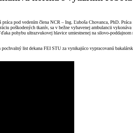
á práca pod vedením člena NCR – Ing. Ľuboša Chovanca, PhD. Práca sa
neráciu poškodených tkanív, sa v bežne vybavenej ambulancii vykonáva
aka pohybu ultrazvukovej hlavice umiestnenej na silovo-poddajnom ro
ala pochvalný list dekana FEI STU za vynikajúco vypracovanú bakalársk