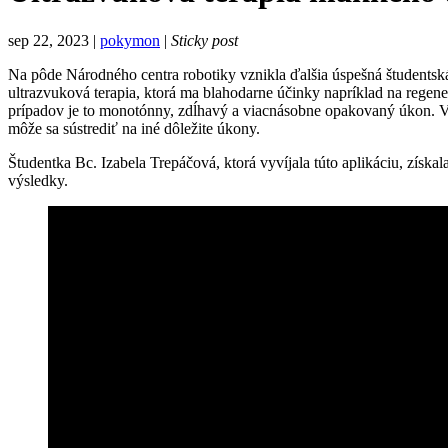
sep 22, 2023 |
pokymon
|
Sticky post
Na pôde Národného centra robotiky vznikla ďalšia úspešná študentsk
ultrazvuková terapia, ktorá ma blahodarne účinky napríklad na rege
prípadov je to monotónny, zdĺhavý a viacnásobne opakovaný úkon. Vď
môže sa sústrediť na iné dôležite úkony.
Študentka Bc. Izabela Trepáčová, ktorá vyvíjala túto aplikáciu, získ
výsledky.